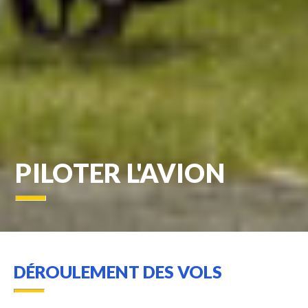
PILOTER L'AVION
DÉROULEMENT DES VOLS